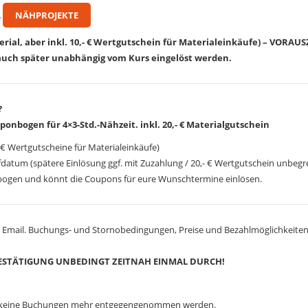
NÄHPROJEKTE
e
terial, aber inkl. 10,- € Wertgutschein für Materialeinkäufe) – VOR
uch später unabhängig vom Kurs eingelöst werden.
?
onbogen für 4×3-Std.-Nähzeit. inkl. 20,- € Materialgutschein
,- € Wertgutscheine für Materialeinkäufe)
datum (spätere Einlösung ggf. mit Zuzahlung / 20,- € Wertgutschein unbegre
gen und könnt die Coupons für eure Wunschtermine einlösen.
ne Email. Buchungs- und Stornobedingungen, Preise und Bezahlmöglichkeite
BESTÄTIGUNG UNBEDINGT ZEITNAH EINMAL DURCH!
n keine Buchungen mehr entgegengenommen werden.