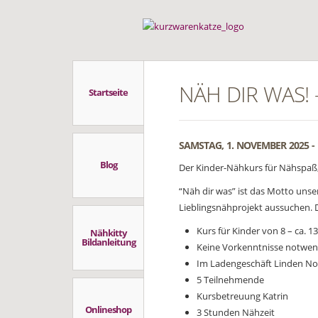
NÄH DIR WAS! –
Startseite
SAMSTAG, 1. NOVEMBER 2025 - 1
Blog
Der Kinder-Nähkurs für Nähspaß,
“Näh dir was” ist das Motto unse
Lieblingsnähprojekt aussuchen. 
Kurs für Kinder von 8 – ca. 1
Nähkitty
Bildanleitung
Keine Vorkenntnisse notwen
Im Ladengeschäft Linden No
5 Teilnehmende
Kursbetreuung Katrin
Onlineshop
3 Stunden Nähzeit